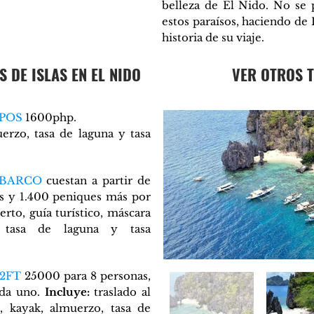
belleza de El Nido. No se 
estos paraísos, haciendo de 
historia de su viaje.
 DE ISLAS EN EL NIDO
VER OTROS T
POS
1600php.
erzo, tasa de laguna y tasa
 BARCO
cuestan a partir de
s y 1.400 peniques más por
erto, guía turístico, máscara
 tasa de laguna y tasa
2FT
25000 para 8 personas,
ada uno.
Incluye:
traslado al
, kayak, almuerzo, tasa de