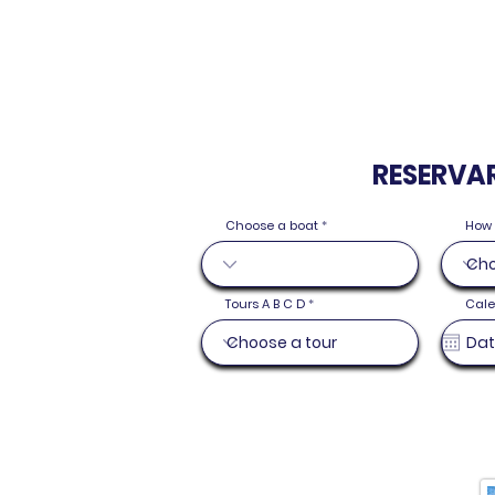
RESERVAR 
Choose a boat
How 
Tours A B C D
Cal