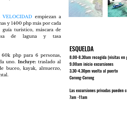
 VELOCIDAD
empiezan a
onas y 1400 php más por cada
 guía turístico, máscara de
tasa de laguna y tasa
ESQUELDA
e 60k php para 6 personas,
8.00-8.30am recogida (visitas en 
ada uno.
Incluye:
traslado al
9.00am inicio excursiones
 de buceo, kayak, almuerzo,
3.30-4.30pm vuelta al puerto
tal.
Corong-Corong
Las excursiones privadas pueden 
7am -11am