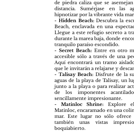
de piedra caliza que se asemejan
distancia. Sumérjase en las a
hipnotizar por la vibrante vida mar
- Hidden Beach:
Descubra la escu
Beach, enclavada en una espectacu
Llegue a este refugio secreto a t
durante la marea baja, donde encon
tranquilo paraíso escondido.
- Secret Beach:
Entre en otro mu
accesible sólo a través de una pe
Aquí encontrará un tramo aislado
que le invitarán a relajarse y desca
- Talisay Beach:
Disfrute de la su
aguas de la playa de Talisay, un l
junto a la playa o para realizar ac
de los imponentes acantilad
sencillamente impresionante.
- Matinloc Shrine:
Explore el
Matinloc, encaramado en una colin
mar. Este lugar no sólo ofrece u
también unas vistas impresi
boquiabierto.