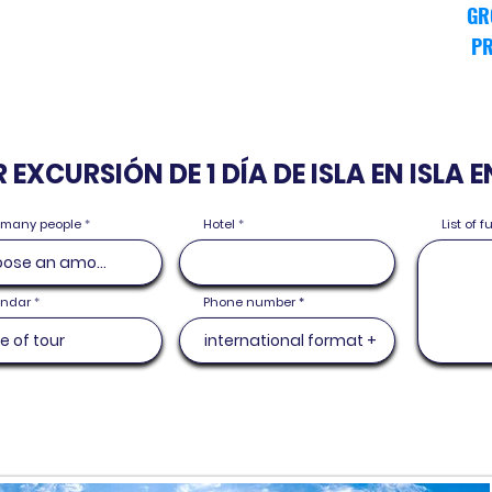
GR
PR
EXCURSIÓN DE 1 DÍA DE ISLA EN ISLA E
many people
Hotel
List of 
r
endar
*
Phone number
e
q
u
i
r
e
d