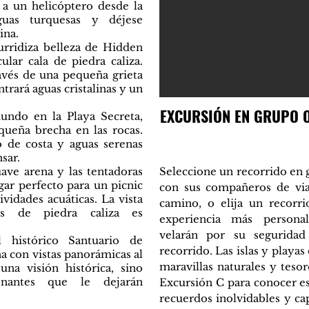
 a un helicóptero desde la
guas turquesas y déjese
ina.
rridiza belleza de Hidden
lar cala de piedra caliza.
ravés de una pequeña grieta
trará aguas cristalinas y un
EXCURSIÓN EN GRUPO O
ndo en la Playa Secreta,
queña brecha en las rocas.
 de costa y aguas serenas
nsar.
ave arena y las tentadoras
Seleccione un recorrido en 
ugar perfecto para un picnic
con sus compañeros de via
tividades acuáticas. La vista
camino, o elija un recorri
os de piedra caliza es
experiencia más personal
velarán por su seguridad
 histórico Santuario de
recorrido.
Las islas y playa
a con vistas panorámicas al
maravillas naturales y teso
na visión histórica, sino
onantes que le dejarán
Excursión C para conocer es
recuerdos inolvidables y ca