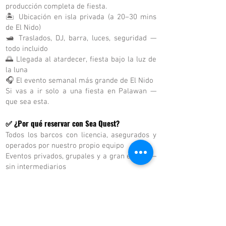
producción completa de fiesta.
🏝 Ubicación en isla privada (a 20–30 mins
de El Nido)
🛥 Traslados, DJ, barra, luces, seguridad —
todo incluido
🌅 Llegada al atardecer, fiesta bajo la luz de
la luna
🎧 El evento semanal más grande de El Nido
Si vas a ir solo a una fiesta en Palawan —
que sea esta.
✅ ¿Por qué reservar con Sea Quest?
Todos los barcos con licencia, asegurados y
operados por nuestro propio equipo
Eventos privados, grupales y a gran escala —
sin intermediarios
Verdadera atmósfera. Sin falsas promesas.
Sin sobrecupo.
El operador de experiencias al atardecer más
confiable de El Nido